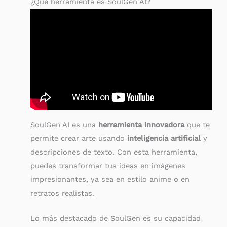
¿Qué herramienta es SoulGen AI?
SoulGen AI es una
herramienta innovadora
que te
permite crear arte usando
inteligencia artificial
y
descripciones de texto. Con esta herramienta,
puedes transformar tus ideas en imágenes
impresionantes, ya sea en estilo anime o en
retratos realistas.
Lo más destacado de SoulGen es su capacidad