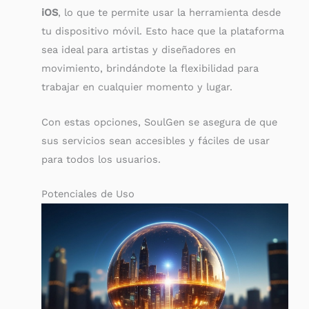
iOS
, lo que te permite usar la herramienta desde
tu dispositivo móvil. Esto hace que la plataforma
sea ideal para artistas y diseñadores en
movimiento, brindándote la flexibilidad para
trabajar en cualquier momento y lugar.
Con estas opciones, SoulGen se asegura de que
sus servicios sean accesibles y fáciles de usar
para todos los usuarios.
Potenciales de Uso