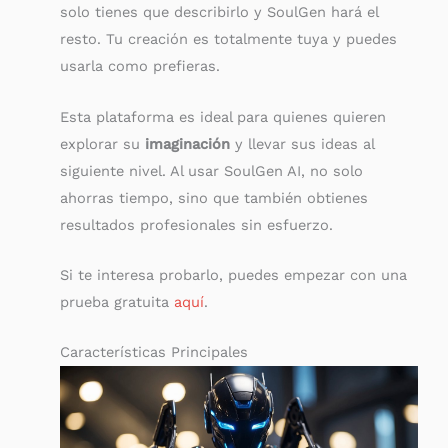
solo tienes que describirlo y SoulGen hará el
resto. Tu creación es totalmente tuya y puedes
usarla como prefieras.
Esta plataforma es ideal para quienes quieren
explorar su
imaginación
y llevar sus ideas al
siguiente nivel. Al usar SoulGen AI, no solo
ahorras tiempo, sino que también obtienes
resultados profesionales sin esfuerzo.
Si te interesa probarlo, puedes empezar con una
prueba gratuita
aquí
.
Características Principales