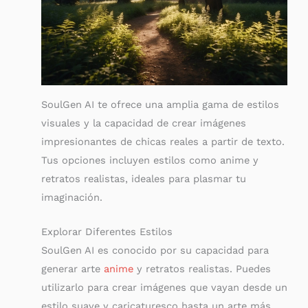
SoulGen AI te ofrece una amplia gama de estilos
visuales y la capacidad de crear imágenes
impresionantes de chicas reales a partir de texto.
Tus opciones incluyen estilos como anime y
retratos realistas, ideales para plasmar tu
imaginación.
Explorar Diferentes Estilos
SoulGen AI es conocido por su capacidad para
generar arte
anime
y retratos realistas. Puedes
utilizarlo para crear imágenes que vayan desde un
estilo suave y caricaturesco hasta un arte más