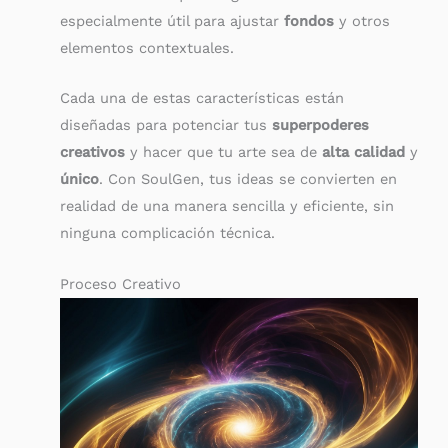
especialmente útil para ajustar
fondos
y otros
elementos contextuales.
Cada una de estas características están
diseñadas para potenciar tus
superpoderes
creativos
y hacer que tu arte sea de
alta calidad
y
único
. Con SoulGen, tus ideas se convierten en
realidad de una manera sencilla y eficiente, sin
ninguna complicación técnica.
Proceso Creativo