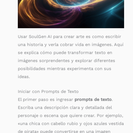
Usar SoulGen AI para crear arte es como escribir
una historia y verla cobrar vida en imágenes. Aquí
se explica cómo puede transformar texto en
imágenes sorprendentes y explorar diferentes
posibilidades mientras experimenta con sus
ideas.
Iniciar con Prompts de Texto
El primer paso es ingresar
prompts de texto
.
Escriba una descripción clara y detallada del
personaje o escena que quiere crear. Por ejemplo,
«una chica con cabello rubio y ojos azules vestida
de pirata» puede convertirse en una imagen