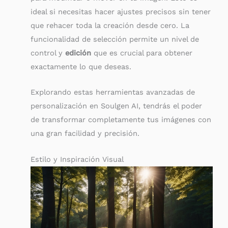
ideal si necesitas hacer ajustes precisos sin tener
que rehacer toda la creación desde cero. La
funcionalidad de selección permite un nivel de
control y
edición
que es crucial para obtener
exactamente lo que deseas.
Explorando estas herramientas avanzadas de
personalización en Soulgen AI, tendrás el poder
de transformar completamente tus imágenes con
una gran facilidad y precisión.
Estilo y Inspiración Visual