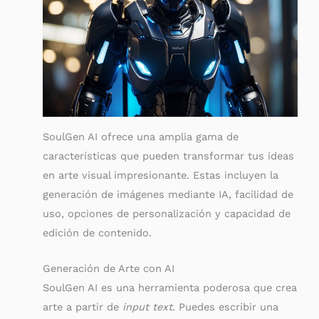
SoulGen AI ofrece una amplia gama de
características que pueden transformar tus ideas
en arte visual impresionante. Estas incluyen la
generación de imágenes mediante IA, facilidad de
uso, opciones de personalización y capacidad de
edición de contenido.
Generación de Arte con AI
SoulGen AI es una herramienta poderosa que crea
arte a partir de
input text
. Puedes escribir una