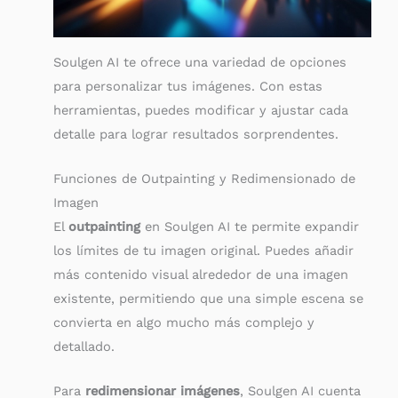
Soulgen AI te ofrece una variedad de opciones
para personalizar tus imágenes. Con estas
herramientas, puedes modificar y ajustar cada
detalle para lograr resultados sorprendentes.
Funciones de Outpainting y Redimensionado de
Imagen
El
outpainting
en Soulgen AI te permite expandir
los límites de tu imagen original. Puedes añadir
más contenido visual alrededor de una imagen
existente, permitiendo que una simple escena se
convierta en algo mucho más complejo y
detallado.
Para
redimensionar imágenes
, Soulgen AI cuenta