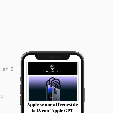
s en 5
a.