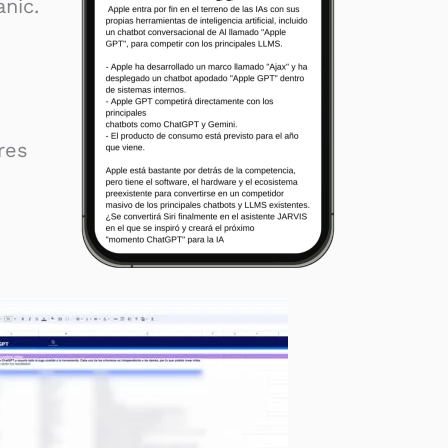
anic.
res